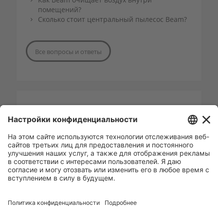
помещений?
Сколько стоит центральный пылесос Beam?
Все вопросы и ответы
СВЯЖИТЕСЬ С BEAM EESTI
+372 50 32 740
andres@eltarko.ee
Отправьте нам письмо