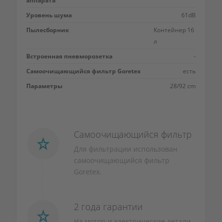
аппарата
Уровень шума
61dB
Пылесборник
Контейнер 16
л
Встроенная пневморозетка
-
Самоочищающийся фильтр Goretex
есть
Параметры
28/92 cm
Самоочищающийся фильтр
Для фильтрации использован
самоочищающийся фильтр
Goretex.
2 года гарантии
На мотор и электрические детали