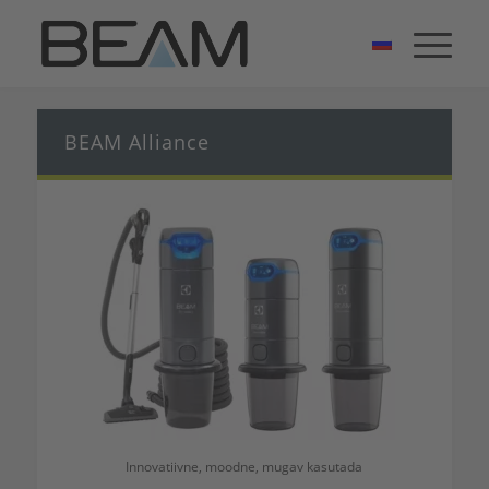
BEAM Alliance
Innovatiivne, moodne, mugav kasutada