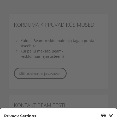
KORDUMA KIPPUVAD
KÜSIMUSED
Kuidas Beam kesktolmuimeja tagab puhta
siseõhu?
Kui palju maksab Beam-
kesktolmuimejasüsteem?
Kõik küsimused ja vastused
KONTAKT
BEAM EESTI