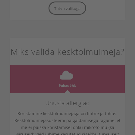
Tutvu valikuga
Miks valida kesktolmuimeja?
Puhas õhk
Unusta allergiad
Koristamine kesktolmuimejaga on lihtne ja tõhus.
Kesktolmuimejasüsteemi paigaldamisega tagame, et
me ei paiska koristamisel õhku mikrotolmu (ka
viiruseid) vaid juhime kasutatud siseõhu turvaliselt