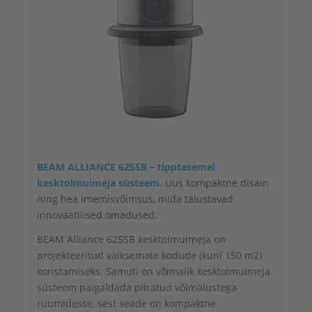
BEAM ALLIANCE 625SB – tipptasemel
kesktolmuimeja süsteem.
Uus kompaktne disain
ning hea imemisvõimsus, mida täiustavad
innovaatilised omadused.
BEAM Alliance 625SB kesktolmuimeja on
projekteeritud väiksemate kodude (kuni 150 m
2
)
koristamiseks. Samuti on võimalik kesktolmuimeja
süsteem paigaldada piiratud võimalustega
ruumidesse, sest seade on kompaktne.