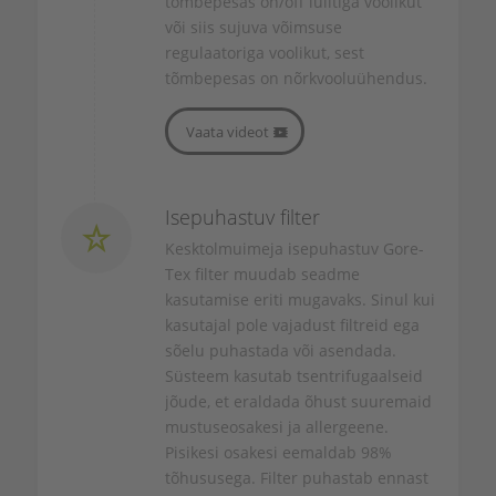
tõmbepesas
on/off
lülitiga voolikut
või siis sujuva võimsuse
regulaatoriga voolikut, sest
tõmbepesas on nõrkvooluühendus.
Vaata videot
Isepuhastuv filter
Kesktolmuimeja isepuhastuv Gore-
Tex filter muudab seadme
kasutamise eriti mugavaks. Sinul kui
kasutajal pole vajadust filtreid ega
sõelu puhastada või asendada.
Süsteem kasutab tsentrifugaalseid
jõude, et eraldada õhust suuremaid
mustuseosakesi ja allergeene.
Pisikesi osakesi eemaldab 98%
tõhususega. Filter puhastab ennast