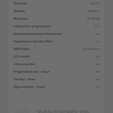
Õhuhulk
48,7l/s
Alarõhk
3280mm
Müratase
60-68 dB
Läbipaistev prügimahuti
15 l
Seadmesse ehitatud tõmbepesa
on
Isepuhastuv Goretex filter
on
HEPA-filter
lisavarustus
LCD-näidik
on
Liikumisandur
on
Prügimahuti täis - ikoon
on
Vooliku - ikoon
on
Viga mootoris - ikoon
on
Multifunktsionaalne otsik