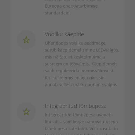
Euroopa energiatarbimise
standardeid.
Vooliku käepide
Ühendades vooliku seadmega,
süttib käepidemel sinine LED-valgus,
mis näitab, et kesktolmuimeja
süsteem on töövalmis. Käepidemelt
saab reguleerida imemisvõimsust.
Kui süsteemis on aga rike, siis
annab sellest märku punane valgus.
Integreeritud tõmbepesa
Integreeritud tõmbepesa avaneb
lihtsalt – vaid kerge näpuvajutusega
läheb pesa kate lahti. Võib kasutada