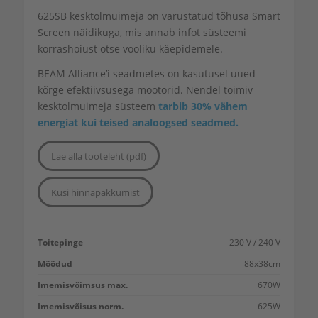
625SB kesktolmuimeja on varustatud tõhusa
Smart
Screen
näidikuga, mis annab infot süsteemi
korrashoiust otse vooliku käepidemele.
BEAM Alliance’i seadmetes on kasutusel uued
kõrge efektiivsusega mootorid. Nendel toimiv
kesktolmuimeja süsteem
tarbib 30% vähem
energiat kui teised analoogsed seadmed.
Lae alla tooteleht (pdf)
Küsi hinnapakkumist
Toitepinge
230 V / 240 V
Mõõdud
88x38cm
Imemisvõimsus max.
670W
Imemisvõisus norm.
625W