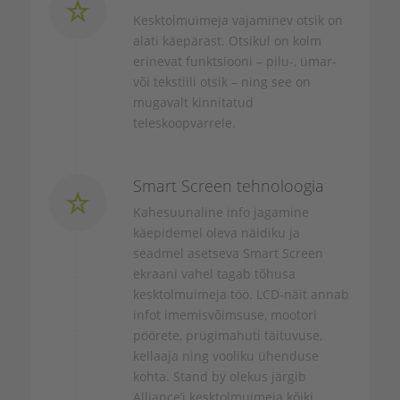
Kesktolmuimeja vajaminev otsik on
alati käepärast. Otsikul on kolm
erinevat funktsiooni – pilu-, ümar-
või tekstiili otsik – ning see on
mugavalt kinnitatud
teleskoopvarrele.
Smart Screen tehnoloogia
Kahesuunaline info jagamine
käepidemel oleva näidiku ja
seadmel asetseva
Smart Screen
ekraani vahel tagab tõhusa
kesktolmuimeja töö. LCD-näit annab
infot imemisvõimsuse, mootori
pöörete, prügimahuti täituvuse,
kellaaja ning vooliku ühenduse
kohta.
Stand by
olekus järgib
Alliance’i kesktolmuimeja kõiki