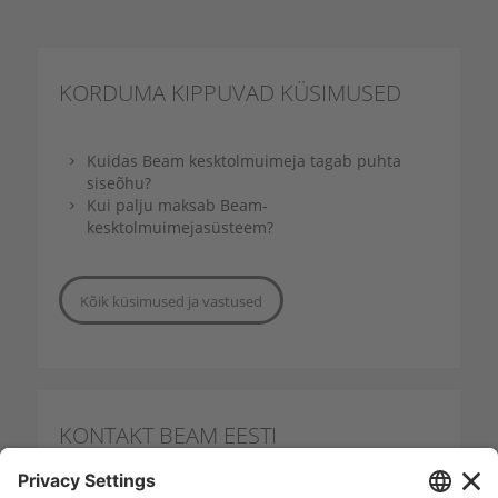
KORDUMA KIPPUVAD
KÜSIMUSED
Kuidas Beam kesktolmuimeja tagab puhta
siseõhu?
Kui palju maksab Beam-
kesktolmuimejasüsteem?
Kõik küsimused ja vastused
KONTAKT
BEAM EESTI